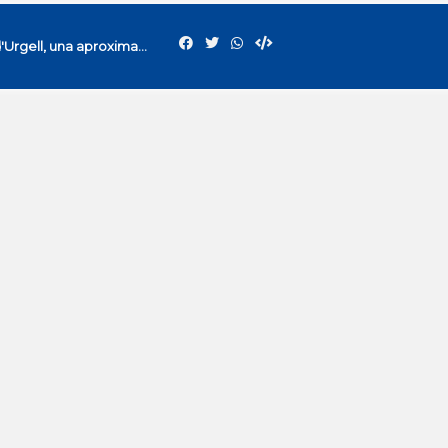
La Uned parla del 22/12/2023. Curs 'La Seu d'Urgell, una aproximació històrica'