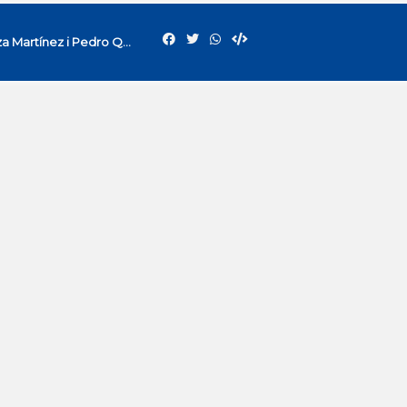
La Uned parla del 27/12/2024. Amb Esperanza Martínez i Pedro Quevedo (ADE i Economia)