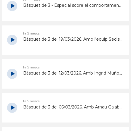
Bàsquet de 3 - Especial sobre el comportament als pavellons: "Només volem jugar"
fa 5 mesos
Bàsquet de 3 del 19/03/2026. Amb l'equip Sedis La Lola
fa 5 mesos
Bàsquet de 3 del 12/03/2026. Amb Ingrid Muñoz, Laia Naudí, Carmen Marsà i Iria Linares
fa 5 mesos
Bàsquet de 3 del 05/03/2026. Amb Arnau Galabert, jugador de l'equip sènior del Sedis Bàsquet