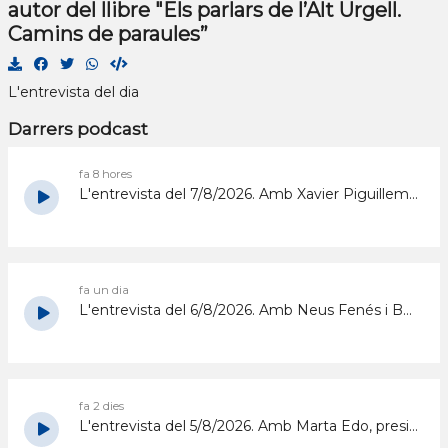
autor del llibre "Els parlars de l’Alt Urgell.
Camins de paraules”
L'entrevista del dia
Darrers podcast
fa 8 hores
L'entrevista del 7/8/2026. Amb Xavier Piguillem (Retaule de Sant Ermengol)
fa un dia
L'entrevista del 6/8/2026. Amb Neus Fenés i Bernat Guàrdia (FM Pla de Sant Tirs)
fa 2 dies
L'entrevista del 5/8/2026. Amb Marta Edo, presidenta de l'ONG La Seu Solidària